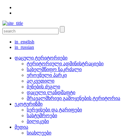
in_english
in_russian
დაცული ტერიტორიები
ტერიტორიული ადმინისტრაციები
სახელმწიფო ნაკრძალი
ეროვნული პარკი
აღკვეთილი
ბუნების ძეგლი
დაცული ლანდშაფტი
მრავალმხრივი გამოყენების ტერიტორია
ეკოტურიზმი
სერვისები და ტარიფები
სასტუმროები
ბილიკები
მედია
სიახლეები