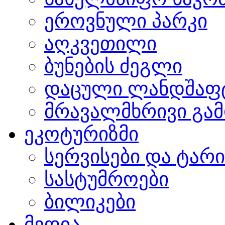
ეროვნული პარკი
აღკვეთილი
ბუნების ძეგლი
დაცული ლანდშაფ
მრავალმხრივი გამ
ეკოტურიზმი
სერვისები და ტარ
სასტუმროები
ბილიკები
მედია