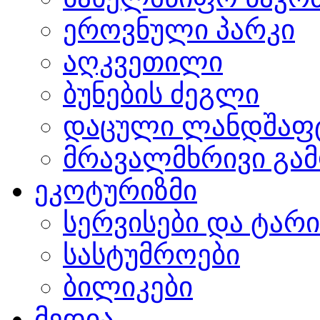
ეროვნული პარკი
აღკვეთილი
ბუნების ძეგლი
დაცული ლანდშაფ
მრავალმხრივი გამ
ეკოტურიზმი
სერვისები და ტარ
სასტუმროები
ბილიკები
მედია