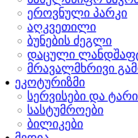
ეროვნული პარკი
აღკვეთილი
ბუნების ძეგლი
დაცული ლანდშაფ
მრავალმხრივი გამ
ეკოტურიზმი
სერვისები და ტარ
სასტუმროები
ბილიკები
მედია