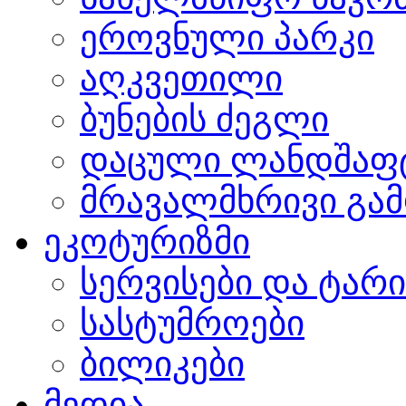
ეროვნული პარკი
აღკვეთილი
ბუნების ძეგლი
დაცული ლანდშაფ
მრავალმხრივი გამ
ეკოტურიზმი
სერვისები და ტარ
სასტუმროები
ბილიკები
მედია