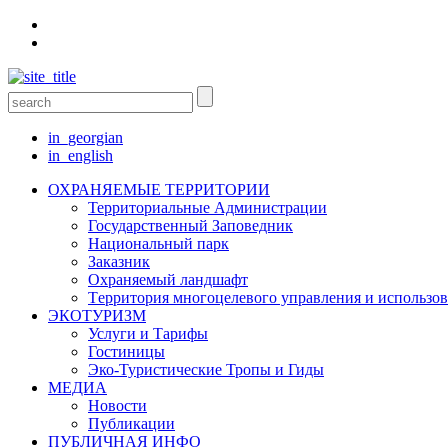
in_georgian
in_english
ОХРАНЯЕМЫЕ ТЕРРИТОРИИ
Территориальные Aдминистрации
Государственный Заповедник
Национальный парк
Заказник
Oхраняемый ландшафт
Tерритория многоцелевого управления и использо
ЭКОТУРИЗМ
Услуги и Tарифы
Гостиницы
Эко-Туристические Тропы и Гиды
МЕДИА
Новости
Публикации
ПУБЛИЧНАЯ ИНФО