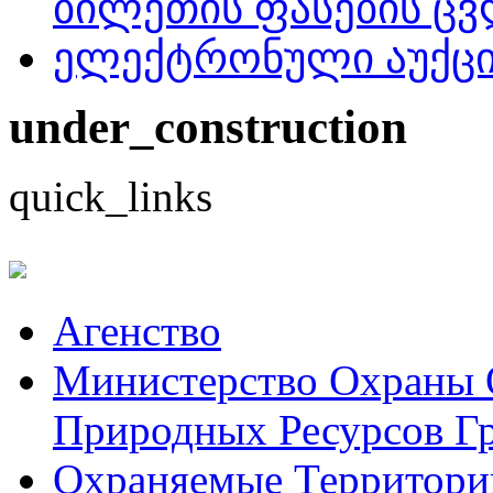
ბილეთის ფასების ცვ
ელექტრონული აუქციო
under_construction
quick_links
Aгенство
Министерство Охраны
Природных Ресурсов Г
Охраняемые Территори