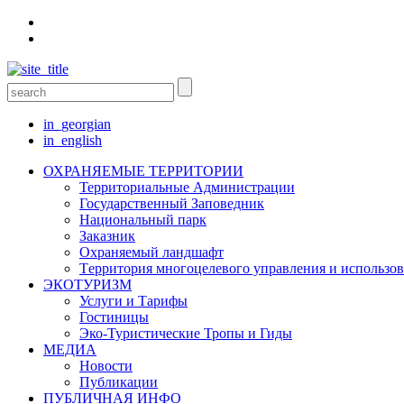
in_georgian
in_english
ОХРАНЯЕМЫЕ ТЕРРИТОРИИ
Территориальные Aдминистрации
Государственный Заповедник
Национальный парк
Заказник
Oхраняемый ландшафт
Tерритория многоцелевого управления и использо
ЭКОТУРИЗМ
Услуги и Tарифы
Гостиницы
Эко-Туристические Тропы и Гиды
МЕДИА
Новости
Публикации
ПУБЛИЧНАЯ ИНФО