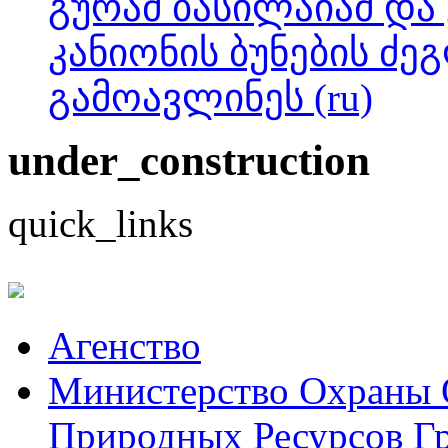
გურამ ბასილაიამ და
კანიონის ბუნების ძ
გამოავლინეს (ru)
under_construction
quick_links
Aгенство
Министерство Охраны
Природных Ресурсов Г