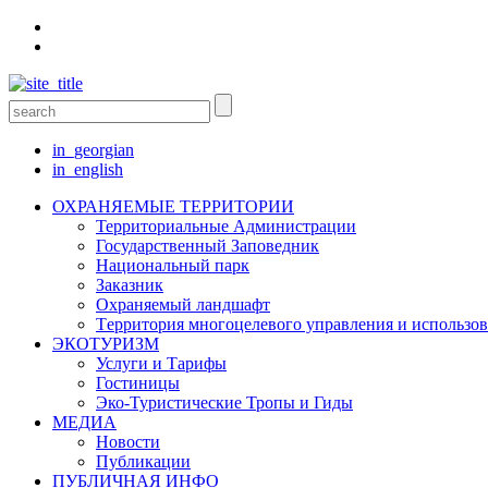
in_georgian
in_english
ОХРАНЯЕМЫЕ ТЕРРИТОРИИ
Территориальные Aдминистрации
Государственный Заповедник
Национальный парк
Заказник
Oхраняемый ландшафт
Tерритория многоцелевого управления и использо
ЭКОТУРИЗМ
Услуги и Tарифы
Гостиницы
Эко-Туристические Тропы и Гиды
МЕДИА
Новости
Публикации
ПУБЛИЧНАЯ ИНФО