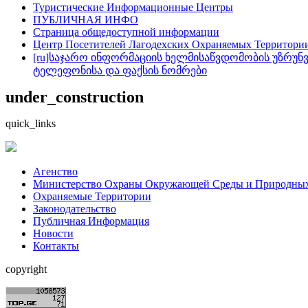
Туристические Информационные Центры
ПУБЛИЧНАЯ ИНФО
Cтраница общедоступнoй информации
Центр Посетителей Лагодехских Охраняемых Территори
[ru]საჯარო ინფორმაციის ხელმისაწვდომობის უზრუნვ
ტელეფონისა და ფაქსის ნომრები
under_construction
quick_links
Aгенство
Министерство Охраны Окружающей Среды и Природных 
Охраняемые Территории
Законодательство
Публичная Информация
Hовости
Контакты
copyright