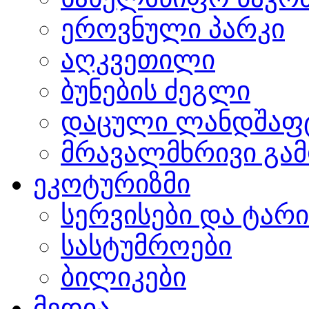
ეროვნული პარკი
აღკვეთილი
ბუნების ძეგლი
დაცული ლანდშაფ
მრავალმხრივი გამ
ეკოტურიზმი
სერვისები და ტარ
სასტუმროები
ბილიკები
მედია