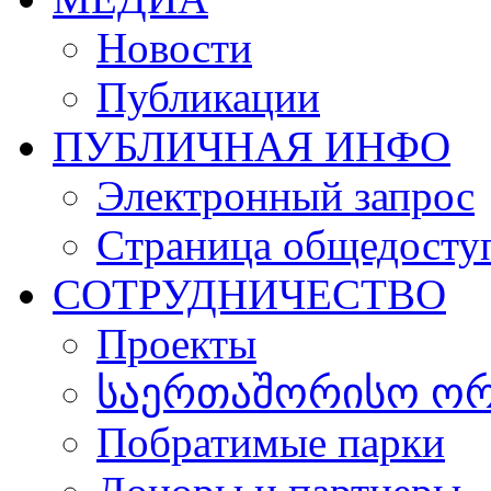
Новости
Публикации
ПУБЛИЧНАЯ ИНФО
Электронный запрос
Cтраница общедосту
СОТРУДНИЧЕСТВО
Проекты
საერთაშორისო ორგ
Побратимые парки