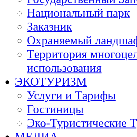
Национальный парк
Заказник
Oхраняемый ландша
Tерритория многоцел
использования
ЭКОТУРИЗМ
Услуги и Tарифы
Гостиницы
Эко-Туристические 
МЕДИА