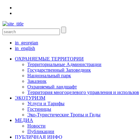
in_georgian
in_english
ОХРАНЯЕМЫЕ ТЕРРИТОРИИ
Территориальные Aдминистрации
Государственный Заповедник
Национальный парк
Заказник
Oхраняемый ландшафт
Tерритория многоцелевого управления и использо
ЭКОТУРИЗМ
Услуги и Tарифы
Гостиницы
Эко-Туристические Тропы и Гиды
МЕДИА
Новости
Публикации
ПУБЛИЧНАЯ ИНФО