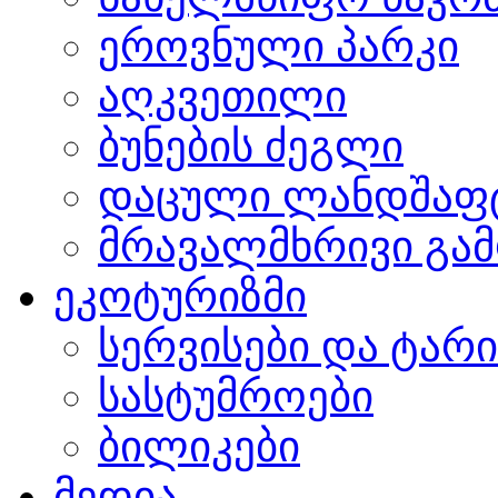
ეროვნული პარკი
აღკვეთილი
ბუნების ძეგლი
დაცული ლანდშაფ
მრავალმხრივი გამ
ეკოტურიზმი
სერვისები და ტარ
სასტუმროები
ბილიკები
მედია