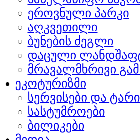
ეროვნული პარკი
აღკვეთილი
ბუნების ძეგლი
დაცული ლანდშაფ
მრავალმხრივი გამ
ეკოტურიზმი
სერვისები და ტარ
სასტუმროები
ბილიკები
მედია