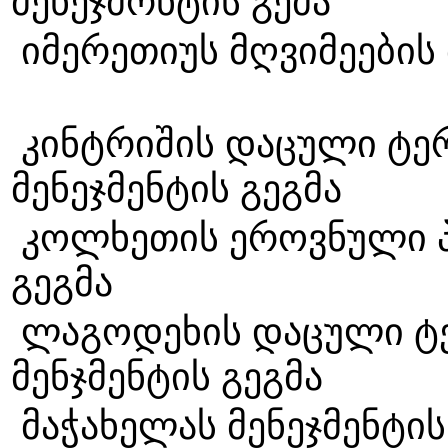
მენეჯმრნტ
იმერეთიუს მღვიმეები
კინტრიშის დაცული ტე
მენეჯმენტი
კოლხეთის ეროვნული პა
გეგ
ლაგოდეხის დაცული ტ
მენჯმენტის
მაჭახელას მენ