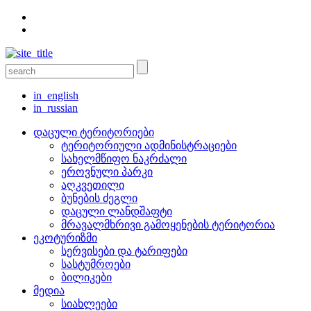
in_english
in_russian
დაცული ტერიტორიები
ტერიტორიული ადმინისტრაციები
სახელმწიფო ნაკრძალი
ეროვნული პარკი
აღკვეთილი
ბუნების ძეგლი
დაცული ლანდშაფტი
მრავალმხრივი გამოყენების ტერიტორია
ეკოტურიზმი
სერვისები და ტარიფები
სასტუმროები
ბილიკები
მედია
სიახლეები