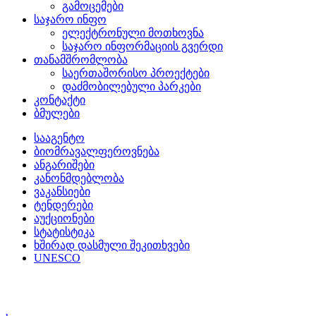
გამოცემები
საჯარო ინფო
ელექტრონული მოთხოვნა
საჯარო ინფორმაციის გვერდი
თანამშრომლობა
საერთაშორისო პროექტები
დაძმობილებული პარკები
კონტაქტი
ბმულები
სააგენტო
ბიომრავალფეროვნება
ანგარიშები
კანონმდებლობა
ვაკანსიები
ტენდერები
აუქციონები
სტატისტიკა
ხშირად დასმული შეკითხვები
UNESCO