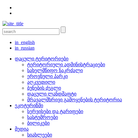
in_english
in_russian
დაცული ტერიტორიები
ტერიტორიული ადმინისტრაციები
სახელმწიფო ნაკრძალი
ეროვნული პარკი
აღკვეთილი
ბუნების ძეგლი
დაცული ლანდშაფტი
მრავალმხრივი გამოყენების ტერიტორია
ეკოტურიზმი
სერვისები და ტარიფები
სასტუმროები
ბილიკები
მედია
სიახლეები