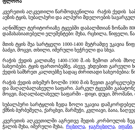
ფლორა
კვერეთის აღკვეთილი წარმოდგენილია რაჭის ქედის სამხ
აუზის ტყის, სუბალპური და ალპური მდელოების სავარგულ
აღნიშნულ ტერიტორიაზე ტყეებში დაბალმთიან ზონაში 8
დამახასიათებელი ელემენტები: მუხა, რცხილა, წიფელი, წაბ
მთის ტყის შუა სარტყელი 1000-1400 მეტრამდე უკავია წიფ
ბაძგი, მოცვი, თხილი, იმერული ხეჭრელი და სხვა.
რაჭის ქედის კალთაზე 1400-1500 მ.-ის ზემოთ არის მხ
სახეობები. ტყის ფართობებზე, ასევე, ვხდებით გარეული
ქედის სამხრეთ კალთებზე სადაც ძირითადი სახეობებია: წიფ
რაჭის ქედის თხემურ ზოლში 1900 მ-ის ზევით გავრცელე
და მაღალბალახეული საფარი. პარკულ ტყეებში გაბატონებ
მოცვი, მაღალბალახეულ საფარში - დიყი, დუცი, შროშანი, 
სუბალპური სარტყლის ზედა ზოლი უკავია დამკორდებე
ქმნის ბურბუშელა, ქარცხვი, მარმუჭი, კვლიავი, ბაია, ნაღველ
კვერეთის აღკვეთილში აგრეთვე შედის კორბოულის ზეგა
ჭალის მუხა, იმერული მუხა,
რცხილა
,
ჯაგრცხილა
,
იფანი