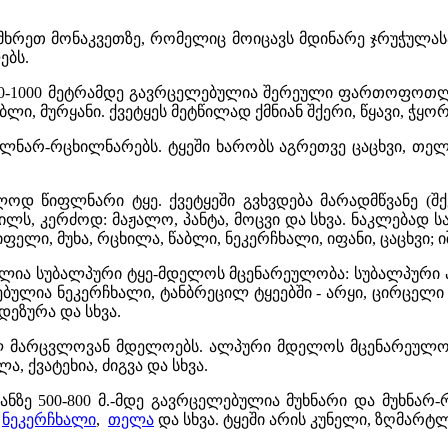
რეთ მონაკვეთზე, რომელიც მოიცავს მდინარე ჯრუჭულასა
ებს.
00-1000 მეტრამდე გავრცელებულია შერეული ფართოფოთლ
ლი, მურყანი. ქვეტყეს მეტწილად ქმნიან შქერი, წყავი, ჭყორ
ლნარ-რცხილნარებს. ტყეში ხარობს აგრეთვე ცაცხვი, თელა,
ოლოდ წიფლნარი ტყე. ქვეტყეში გვხვდება მარადმწვანე (
 ხილს, კერძოდ: მაჟალო, პანტა, მოცვი და სხვა. ნაკლებ
ელი, მუხა, რცხილა, წაბლი, ნეკერჩხალი, იფანი, ცაცხვი; იშ
ბულია სუბალპური ტყე-მდელოს მცენარეულობა: სუბალპური 
ულია ნეკერჩხალი, ტანბრეცილ ტყეებში - არყი, ცირცელი დ
დეზურა და სხვა.
ლ მარცვლოვან მდელოებს. ალპური მდელოს მცენარეულ
ა, ქვატეხია, ძიგვა და სხვა.
ნზე 500-800 მ.-მდე გავრცელებულია მუხნარი და მუხნა
,
ნეკერჩხალი
,
თელა
და სხვა. ტყეში არის კუნელი, ზღმარტლ