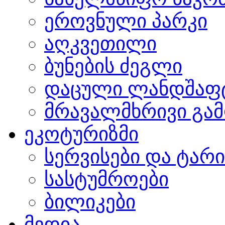
ეროვნული პარკი
აღკვეთილი
ბუნების ძეგლი
დაცული ლანდშაფ
მრავალმხრივი გამ
ეკოტურიზმი
სერვისები და ტარ
სასტუმროები
ბილიკები
მედია