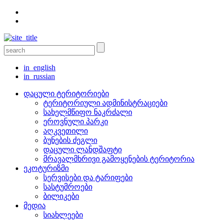
in_english
in_russian
დაცული ტერიტორიები
ტერიტორიული ადმინისტრაციები
სახელმწიფო ნაკრძალი
ეროვნული პარკი
აღკვეთილი
ბუნების ძეგლი
დაცული ლანდშაფტი
მრავალმხრივი გამოყენების ტერიტორია
ეკოტურიზმი
სერვისები და ტარიფები
სასტუმროები
ბილიკები
მედია
სიახლეები