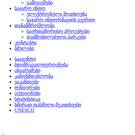
გამოცემები
საჯარო ინფო
ელექტრონული მოთხოვნა
საჯარო ინფორმაციის გვერდი
თანამშრომლობა
საერთაშორისო პროექტები
დაძმობილებული პარკები
კონტაქტი
ბმულები
სააგენტო
ბიომრავალფეროვნება
ანგარიშები
კანონმდებლობა
ვაკანსიები
ტენდერები
აუქციონები
სტატისტიკა
ხშირად დასმული შეკითხვები
UNESCO