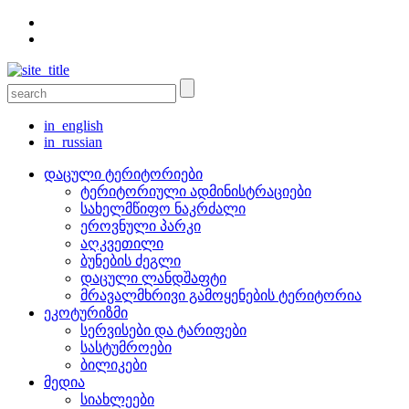
in_english
in_russian
დაცული ტერიტორიები
ტერიტორიული ადმინისტრაციები
სახელმწიფო ნაკრძალი
ეროვნული პარკი
აღკვეთილი
ბუნების ძეგლი
დაცული ლანდშაფტი
მრავალმხრივი გამოყენების ტერიტორია
ეკოტურიზმი
სერვისები და ტარიფები
სასტუმროები
ბილიკები
მედია
სიახლეები