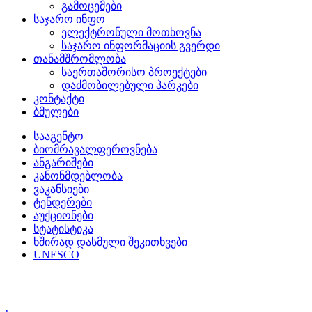
გამოცემები
საჯარო ინფო
ელექტრონული მოთხოვნა
საჯარო ინფორმაციის გვერდი
თანამშრომლობა
საერთაშორისო პროექტები
დაძმობილებული პარკები
კონტაქტი
ბმულები
სააგენტო
ბიომრავალფეროვნება
ანგარიშები
კანონმდებლობა
ვაკანსიები
ტენდერები
აუქციონები
სტატისტიკა
ხშირად დასმული შეკითხვები
UNESCO