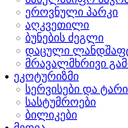
ეროვნული პარკი
აღკვეთილი
ბუნების ძეგლი
დაცული ლანდშაფ
მრავალმხრივი გამ
ეკოტურიზმი
სერვისები და ტარ
სასტუმროები
ბილიკები
მედია