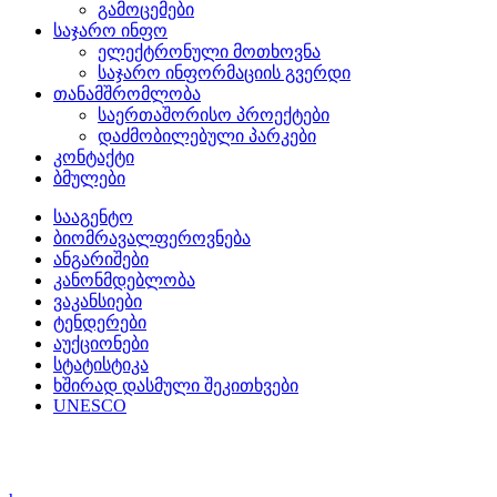
გამოცემები
საჯარო ინფო
ელექტრონული მოთხოვნა
საჯარო ინფორმაციის გვერდი
თანამშრომლობა
საერთაშორისო პროექტები
დაძმობილებული პარკები
კონტაქტი
ბმულები
სააგენტო
ბიომრავალფეროვნება
ანგარიშები
კანონმდებლობა
ვაკანსიები
ტენდერები
აუქციონები
სტატისტიკა
ხშირად დასმული შეკითხვები
UNESCO