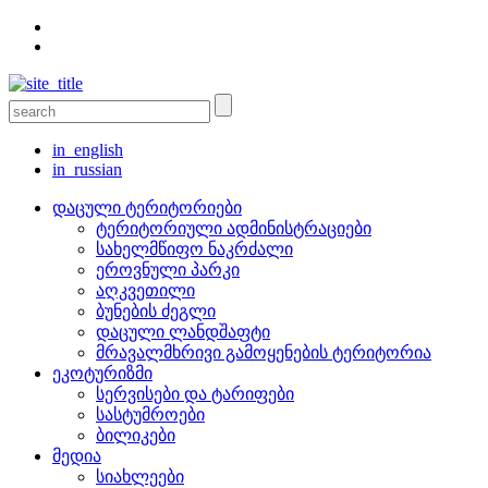
in_english
in_russian
დაცული ტერიტორიები
ტერიტორიული ადმინისტრაციები
სახელმწიფო ნაკრძალი
ეროვნული პარკი
აღკვეთილი
ბუნების ძეგლი
დაცული ლანდშაფტი
მრავალმხრივი გამოყენების ტერიტორია
ეკოტურიზმი
სერვისები და ტარიფები
სასტუმროები
ბილიკები
მედია
სიახლეები