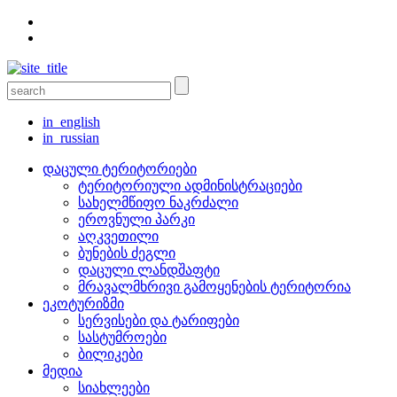
in_english
in_russian
დაცული ტერიტორიები
ტერიტორიული ადმინისტრაციები
სახელმწიფო ნაკრძალი
ეროვნული პარკი
აღკვეთილი
ბუნების ძეგლი
დაცული ლანდშაფტი
მრავალმხრივი გამოყენების ტერიტორია
ეკოტურიზმი
სერვისები და ტარიფები
სასტუმროები
ბილიკები
მედია
სიახლეები