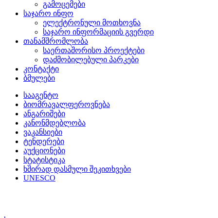
გამოცემები
საჯარო ინფო
ელექტრონული მოთხოვნა
საჯარო ინფორმაციის გვერდი
თანამშრომლობა
საერთაშორისო პროექტები
დაძმობილებული პარკები
კონტაქტი
ბმულები
სააგენტო
ბიომრავალფეროვნება
ანგარიშები
კანონმდებლობა
ვაკანსიები
ტენდერები
აუქციონები
სტატისტიკა
ხშირად დასმული შეკითხვები
UNESCO