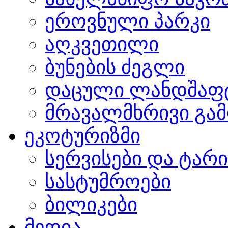
ეროვნული პარკი
აღკვეთილი
ბუნების ძეგლი
დაცული ლანდშაფ
მრავალმხრივი გამ
ეკოტურიზმი
სერვისები და ტარ
სასტუმროები
ბილიკები
მედია