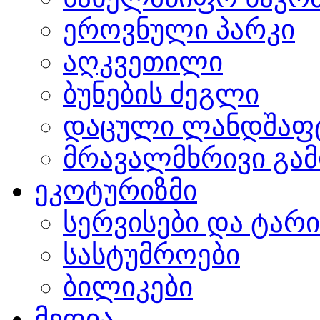
ეროვნული პარკი
აღკვეთილი
ბუნების ძეგლი
დაცული ლანდშაფ
მრავალმხრივი გამ
ეკოტურიზმი
სერვისები და ტარ
სასტუმროები
ბილიკები
მედია