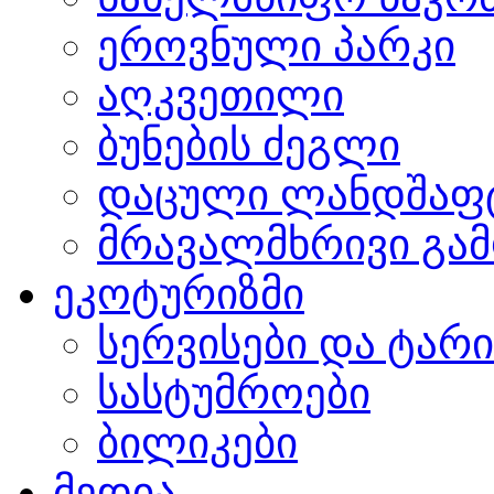
ეროვნული პარკი
აღკვეთილი
ბუნების ძეგლი
დაცული ლანდშაფ
მრავალმხრივი გამ
ეკოტურიზმი
სერვისები და ტარ
სასტუმროები
ბილიკები
მედია