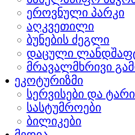
ეროვნული პარკი
აღკვეთილი
ბუნების ძეგლი
დაცული ლანდშაფ
მრავალმხრივი გამ
ეკოტურიზმი
სერვისები და ტარ
სასტუმროები
ბილიკები
მედია