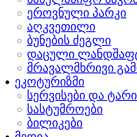
ეროვნული პარკი
აღკვეთილი
ბუნების ძეგლი
დაცული ლანდშაფ
მრავალმხრივი გამ
ეკოტურიზმი
სერვისები და ტარ
სასტუმროები
ბილიკები
მედია