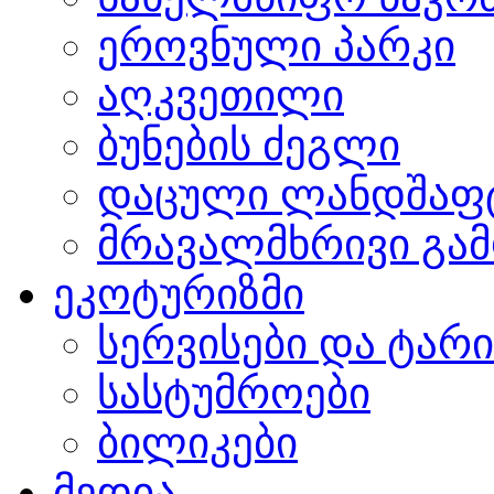
ეროვნული პარკი
აღკვეთილი
ბუნების ძეგლი
დაცული ლანდშაფ
მრავალმხრივი გამ
ეკოტურიზმი
სერვისები და ტარ
სასტუმროები
ბილიკები
მედია