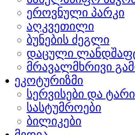
ეროვნული პარკი
აღკვეთილი
ბუნების ძეგლი
დაცული ლანდშაფ
მრავალმხრივი გამ
ეკოტურიზმი
სერვისები და ტარ
სასტუმროები
ბილიკები
მედია