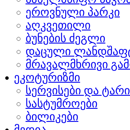
ეროვნული პარკი
აღკვეთილი
ბუნების ძეგლი
დაცული ლანდშაფ
მრავალმხრივი გამ
ეკოტურიზმი
სერვისები და ტარ
სასტუმროები
ბილიკები
მედია