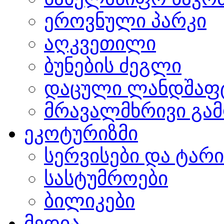
ეროვნული პარკი
აღკვეთილი
ბუნების ძეგლი
დაცული ლანდშაფ
მრავალმხრივი გამ
ეკოტურიზმი
სერვისები და ტარ
სასტუმროები
ბილიკები
მედია