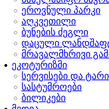
ეროვნული პარკი
აღკვეთილი
ბუნების ძეგლი
დაცული ლანდშაფ
მრავალმხრივი გამ
ეკოტურიზმი
სერვისები და ტარ
სასტუმროები
ბილიკები
მედია