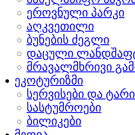
ეროვნული პარკი
აღკვეთილი
ბუნების ძეგლი
დაცული ლანდშაფ
მრავალმხრივი გამ
ეკოტურიზმი
სერვისები და ტარ
სასტუმროები
ბილიკები
მედია