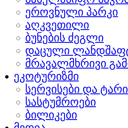
ეროვნული პარკი
აღკვეთილი
ბუნების ძეგლი
დაცული ლანდშაფ
მრავალმხრივი გამ
ეკოტურიზმი
სერვისები და ტარ
სასტუმროები
ბილიკები
მედია