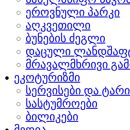
ეროვნული პარკი
აღკვეთილი
ბუნების ძეგლი
დაცული ლანდშაფ
მრავალმხრივი გამ
ეკოტურიზმი
სერვისები და ტარ
სასტუმროები
ბილიკები
მედია