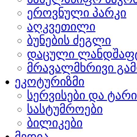
ეროვნული პარკი
აღკვეთილი
ბუნების ძეგლი
დაცული ლანდშაფ
მრავალმხრივი გამ
ეკოტურიზმი
სერვისები და ტარ
სასტუმროები
ბილიკები
მედია