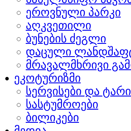
ეროვნული პარკი
აღკვეთილი
ბუნების ძეგლი
დაცული ლანდშაფ
მრავალმხრივი გამ
ეკოტურიზმი
სერვისები და ტარ
სასტუმროები
ბილიკები
მედია