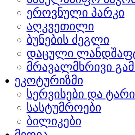
ეროვნული პარკი
აღკვეთილი
ბუნების ძეგლი
დაცული ლანდშაფ
მრავალმხრივი გამ
ეკოტურიზმი
სერვისები და ტარ
სასტუმროები
ბილიკები
მედია