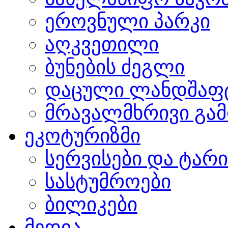
ეროვნული პარკი
აღკვეთილი
ბუნების ძეგლი
დაცული ლანდშაფ
მრავალმხრივი გამ
ეკოტურიზმი
სერვისები და ტარ
სასტუმროები
ბილიკები
მედია