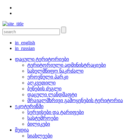
in_english
in_russian
დაცული ტერიტორიები
ტერიტორიული ადმინისტრაციები
სახელმწიფო ნაკრძალი
ეროვნული პარკი
აღკვეთილი
ბუნების ძეგლი
დაცული ლანდშაფტი
მრავალმხრივი გამოყენების ტერიტორია
ეკოტურიზმი
სერვისები და ტარიფები
სასტუმროები
ბილიკები
მედია
სიახლეები