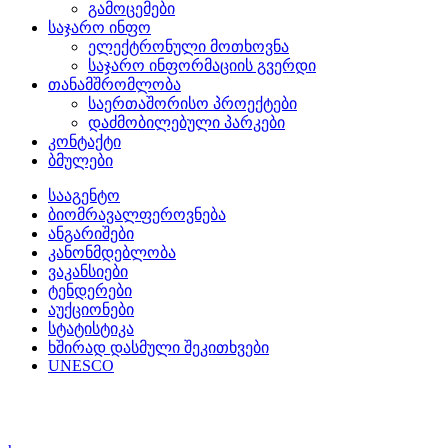
გამოცემები
საჯარო ინფო
ელექტრონული მოთხოვნა
საჯარო ინფორმაციის გვერდი
თანამშრომლობა
საერთაშორისო პროექტები
დაძმობილებული პარკები
კონტაქტი
ბმულები
სააგენტო
ბიომრავალფეროვნება
ანგარიშები
კანონმდებლობა
ვაკანსიები
ტენდერები
აუქციონები
სტატისტიკა
ხშირად დასმული შეკითხვები
UNESCO