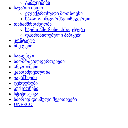
გამოცემები
საჯარო ინფო
ელექტრონული მოთხოვნა
საჯარო ინფორმაციის გვერდი
თანამშრომლობა
საერთაშორისო პროექტები
დაძმობილებული პარკები
კონტაქტი
ბმულები
სააგენტო
ბიომრავალფეროვნება
ანგარიშები
კანონმდებლობა
ვაკანსიები
ტენდერები
აუქციონები
სტატისტიკა
ხშირად დასმული შეკითხვები
UNESCO