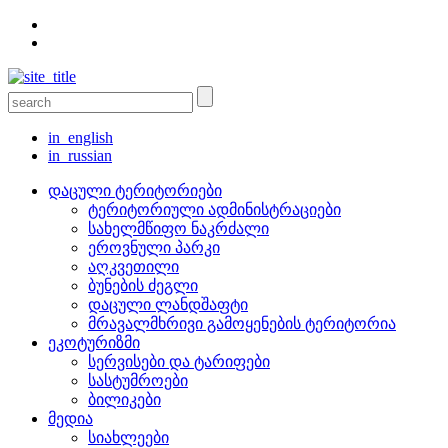
in_english
in_russian
დაცული ტერიტორიები
ტერიტორიული ადმინისტრაციები
სახელმწიფო ნაკრძალი
ეროვნული პარკი
აღკვეთილი
ბუნების ძეგლი
დაცული ლანდშაფტი
მრავალმხრივი გამოყენების ტერიტორია
ეკოტურიზმი
სერვისები და ტარიფები
სასტუმროები
ბილიკები
მედია
სიახლეები