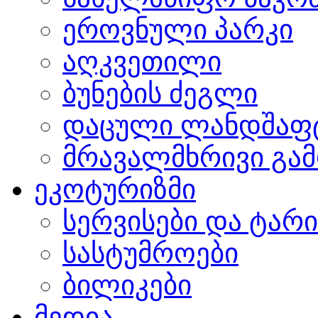
ეროვნული პარკი
აღკვეთილი
ბუნების ძეგლი
დაცული ლანდშაფ
მრავალმხრივი გამ
ეკოტურიზმი
სერვისები და ტარ
სასტუმროები
ბილიკები
მედია