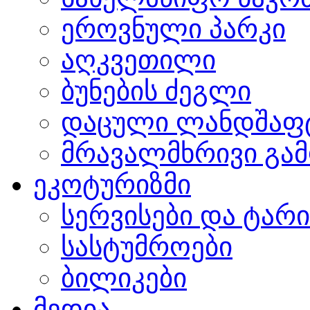
ეროვნული პარკი
აღკვეთილი
ბუნების ძეგლი
დაცული ლანდშაფ
მრავალმხრივი გამ
ეკოტურიზმი
სერვისები და ტარ
სასტუმროები
ბილიკები
მედია