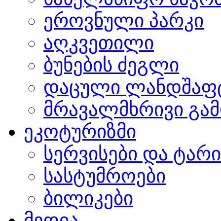
ეროვნული პარკი
აღკვეთილი
ბუნების ძეგლი
დაცული ლანდშაფ
მრავალმხრივი გამ
ეკოტურიზმი
სერვისები და ტარ
სასტუმროები
ბილიკები
მედია