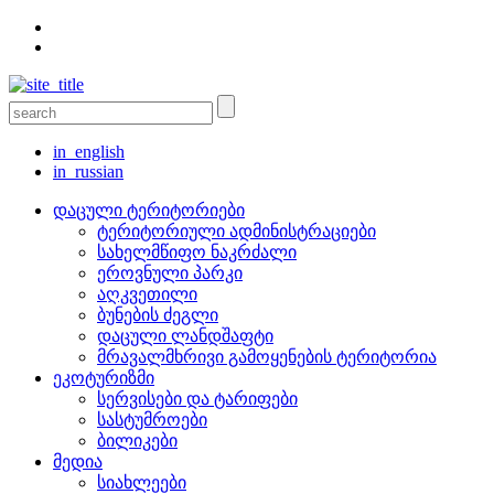
in_english
in_russian
დაცული ტერიტორიები
ტერიტორიული ადმინისტრაციები
სახელმწიფო ნაკრძალი
ეროვნული პარკი
აღკვეთილი
ბუნების ძეგლი
დაცული ლანდშაფტი
მრავალმხრივი გამოყენების ტერიტორია
ეკოტურიზმი
სერვისები და ტარიფები
სასტუმროები
ბილიკები
მედია
სიახლეები