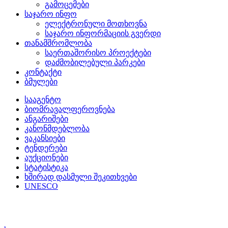
გამოცემები
საჯარო ინფო
ელექტრონული მოთხოვნა
საჯარო ინფორმაციის გვერდი
თანამშრომლობა
საერთაშორისო პროექტები
დაძმობილებული პარკები
კონტაქტი
ბმულები
სააგენტო
ბიომრავალფეროვნება
ანგარიშები
კანონმდებლობა
ვაკანსიები
ტენდერები
აუქციონები
სტატისტიკა
ხშირად დასმული შეკითხვები
UNESCO