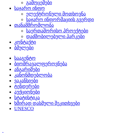
გამოცემები
საჯარო ინფო
ელექტრონული მოთხოვნა
საჯარო ინფორმაციის გვერდი
თანამშრომლობა
საერთაშორისო პროექტები
დაძმობილებული პარკები
კონტაქტი
ბმულები
სააგენტო
ბიომრავალფეროვნება
ანგარიშები
კანონმდებლობა
ვაკანსიები
ტენდერები
აუქციონები
სტატისტიკა
ხშირად დასმული შეკითხვები
UNESCO