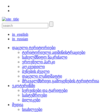
in_english
in_russian
დაცული ტერიტორიები
ტერიტორიული ადმინისტრაციები
სახელმწიფო ნაკრძალი
ეროვნული პარკი
აღკვეთილი
ბუნების ძეგლი
დაცული ლანდშაფტი
მრავალმხრივი გამოყენების ტერიტორია
ეკოტურიზმი
სერვისები და ტარიფები
სასტუმროები
ბილიკები
მედია
სიახლეები