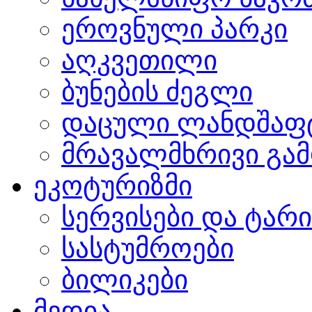
ეროვნული პარკი
აღკვეთილი
ბუნების ძეგლი
დაცული ლანდშაფ
მრავალმხრივი გამ
ეკოტურიზმი
სერვისები და ტარ
სასტუმროები
ბილიკები
მედია