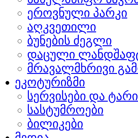
ეროვნული პარკი
აღკვეთილი
ბუნების ძეგლი
დაცული ლანდშაფ
მრავალმხრივი გამ
ეკოტურიზმი
სერვისები და ტარ
სასტუმროები
ბილიკები
მედია