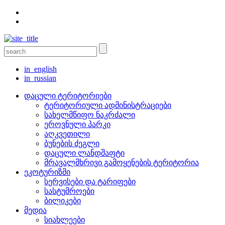
in_english
in_russian
დაცული ტერიტორიები
ტერიტორიული ადმინისტრაციები
სახელმწიფო ნაკრძალი
ეროვნული პარკი
აღკვეთილი
ბუნების ძეგლი
დაცული ლანდშაფტი
მრავალმხრივი გამოყენების ტერიტორია
ეკოტურიზმი
სერვისები და ტარიფები
სასტუმროები
ბილიკები
მედია
სიახლეები